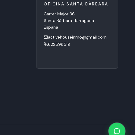
OFICINA SANTA BÀRBARA
Carrer Major 36
Calle Santan
Santa Bàrbara, Tarragona
comercial)
España
La Ràpita, T
España
activehouseinmo@gmail.com
activeho
622598519
60267431