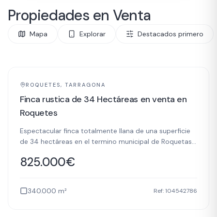
Propiedades en Venta
Mapa
Explorar
Destacados primero
FINCA RÚSTICA
VENTA
ROQUETES, TARRAGONA
Finca rustica de 34 Hectáreas en venta en
Roquetes
Espectacular finca totalmente llana de una superficie
de 34 hectáreas en el termino municipal de Roquetas,
acceso por carretera o por camino, la finca tiene
825.000
€
electricidad de 220 y 380, por la misma finca tenemos
paso de línea de baja y media tensión, también un
transformador de fecsa, pozo propio, varias casas y
340.000
m²
Ref:
104542786
zona para ganadería. Para más información o visitas,
contacte con nosotros, somos Active House Inmo, tu
inmobiliaria de confianza con oficinas en Santa Bàrbara