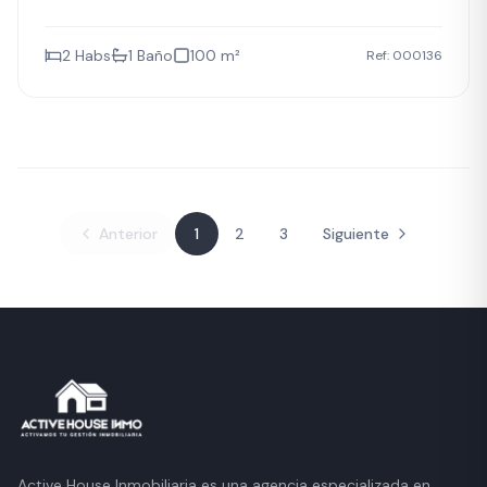
elementos que la convierten en una opción muy
completa para quienes buscan una casa con carácter
2
Habs
1
Baño
100
m²
Ref:
000136
rural y espacios al aire libre. Al tratarse de una
propiedad exterior, disfruta de buena exposición y
conexión directa con el entorno natural que
caracteriza esta zona del interior en plena comarca del
Montsià. El estado de conservación representa una
buena oportunidad para adaptar la vivienda al gusto y
las necesidades del comprador, manteniendo el
encanto propio. La chimenea aporta calidez y
Anterior
1
2
3
Siguiente
personalidad al conjunto, mientras que el jardín y la
piscina ofrecen amplias posibilidades de disfrute
exterior en un entorno tranquilo y natural. Freginals es
un municipio que destaca por su ambiente rural, su
tranquilidad y su paisaje, ideal para quienes buscan
desconectar del ritmo urbano sin alejarse de los
servicios de la comarca. Su cercanía al Delta del Ebro y
a la ciudad histórica de Tortosa y Amposta añade
valor a una ubicación que combina la calma del interior
con una conectividad más que razonable.
Active House Inmobiliaria es una agencia especializada en