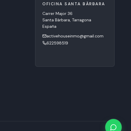
OFICINA SANTA BÀRBARA
Carrer Major 36
Calle Santan
Santa Bàrbara, Tarragona
comercial)
España
La Ràpita, T
España
activehouseinmo@gmail.com
activeho
622598519
60267431